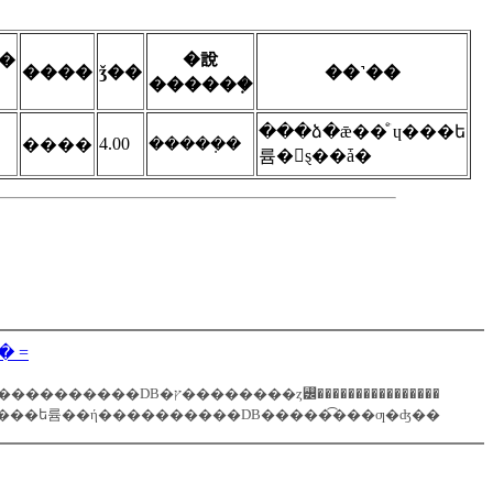
�說
�
����
ǯ��
��˺��
�����ܼ�
���ձ�ǣ��ͤۤɥ���ե
4.00
�����ܼ�
����
륨�󥶤ȿ��ǡ�
���ǡ������١��� =
ML����ե륨��ή����������DB�ץ��������ȥ꡼����������������
���ե륨��ή����������DB�����͡���ƣ�ʤ��