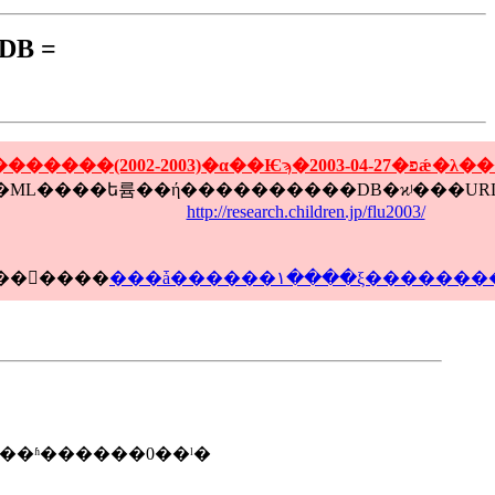
B =
http://research.children.jp/flu2003/
����ϰ�ʬ�ۤ��������ˤĤ��Ƥϡ��ޤ��ºݤ�ή�ԤȤ��������θ�Ƥ����ʬ�ǤϤ���ޤ��󡣾����
���ǡ������١����ξ�������
��ʱ������0��ˡ�