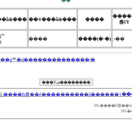
��
����
��ǡʣ���
��®���ǡʣ���
����
륹ʬΥ
ԥꥢ
̤����
����(�·�)
̤¬��
B
���ǥꥹ�ȡ��������������ˡ�
= ML����ե륨��ή�������
ML�