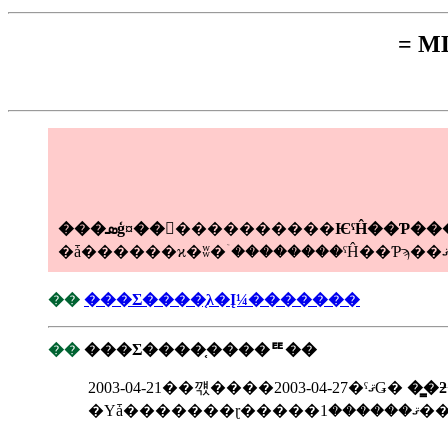
= 
���ܣģ¤��󶡤����������ѤˤĤ��Ƥ�
��
���Σ����֤λ�Į¼�������
��
���Σ����֤����ꥹ��
2003-04-21��꺣����2003-04-27�ˤޤǤ�
�Υǡ