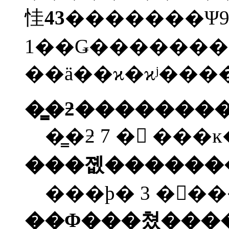
㤬
43
�������Ψ9
1��Ǥ�������
��ä��ϰ�ϰʲ���
�̳�ƻ�������
�̳�ƻ 7 � ���ĸ
���졦������
���ϸ� 3 ���
��Φ���쳤���