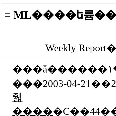
= ML����ե륨�
Weekly Rep
���ǡ������١�������Ͽ�ǡ��轵
���2003-04-21��20
줿
����
�Ϲ��44