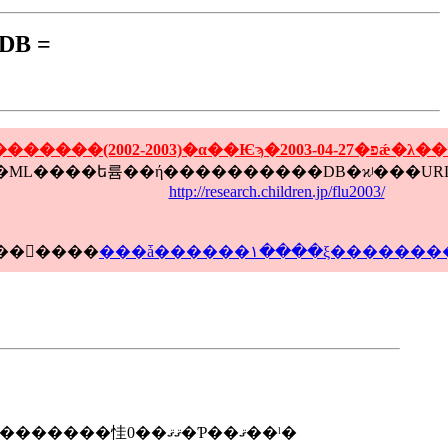
B =
http://research.children.jp/flu2003/
����ϰ�ʬ�ۤ��������ˤĤ��Ƥϡ��ޤ��ºݤ�ή�ԤȤ��������θ�Ƥ����ʬ�ǤϤ���ޤ��󡣾����
���ǡ������١����ξ�������
�Υǡ�������ɽ�����ޤ������7��ο��Ǥ����ꡢ���Τ����������7��Ǥ����������㤬0��ޤޤ�Ƥ��ޤ��ˡ�