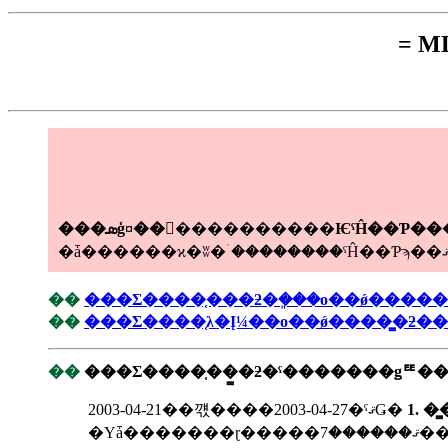
= 
���ܣģ¤��󶡤����������ѤˤĤ��Ƥ�
��
��
���Σ����֤λ�Į¼��ο��ǿ����̳�ƻ��
��
���Σ����֤��̳�ƻ�ˤ�������ǥꥹ�
2003-04-21��꺣����2003-04-27�ˤޤǤ�
1. �̳